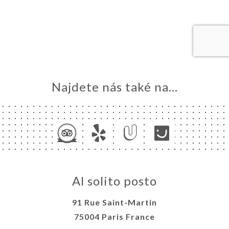
MŮ
VOVAT
ERIE
ENZE
ÍDKA
TAKT
Najdete nás také na...
Al solito posto
91 Rue Saint-Martin
75004 Paris France