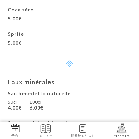
Coca zéro
5.00€
Sprite
5.00€
Eaux minérales
San benedetto naturelle
50cl
100cl
4.00€
6.00€
San benedetto frizzante
50cl
100cl
予約
メニュー
順番待ちリスト
Itinéraire
4.00€
6.00€