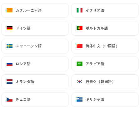
11.00€
カタルーニャ語
カタルーニャ語
イタリア語
イタリア語
Hawaï
ドイツ語
ドイツ語
ポルトガル語
ポルトガル語
Tomates, mozzarella, jambon, ananas, origan
14.00€
スウェーデン語
スウェーデン語
简体中文（中国語）
简体中文（中国語）
Orientale
ロシア語
ロシア語
アラビア語
アラビア語
Tomates, mozzarella, merguez, œuf, champignons,
origan
オランダ語
オランダ語
한국어（韓国語）
한국어（韓国語）
14.00€
チェコ語
チェコ語
ギリシャ語
ギリシャ語
Italian Touch
Tomates, mozzarella, salami, poivrons, olives,
origan
14.00€