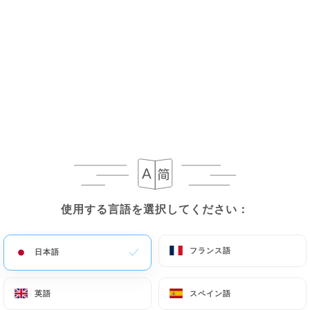
22.00€
Filetto ai Funghi
Filet de bœuf, sauce champignons
22.00€
Filetto alla Griglia
Filet de bœuf grillé
20.00€
使用する言語を選択してください：
使用する言語を選択してください：
フランス語
フランス語
日本語
日本語
Pizzas
Margherita
英語
英語
スペイン語
スペイン語
Tomates, mozzarella, basilic, origan