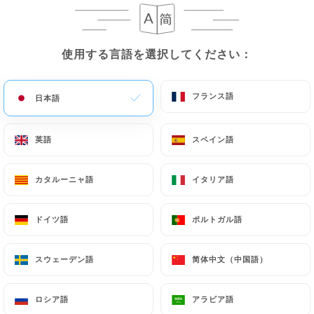
メニュー
JA
使用する言語を選択してください：
使用する言語を選択してください：
フランス語
フランス語
日本語
日本語
/
英語
英語
スペイン語
スペイン語
ホーム
レビュー
レビュー
カタルーニャ語
カタルーニャ語
イタリア語
イタリア語
ドイツ語
ドイツ語
ポルトガル語
ポルトガル語
170 Uniitiのレビュー
スウェーデン語
スウェーデン語
简体中文（中国語）
简体中文（中国語）
4 / 5
ロシア語
ロシア語
アラビア語
アラビア語
100%リアル、検証済みレビュー。