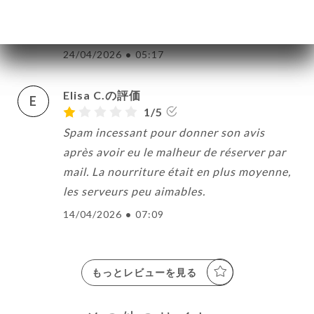
Romain C.の評価
R
3/5
24/04/2026
•
05:17
Elisa C.の評価
E
1/5
Spam incessant pour donner son avis
après avoir eu le malheur de réserver par
mail. La nourriture était en plus moyenne,
les serveurs peu aimables.
14/04/2026
•
07:09
もっとレビューを見る