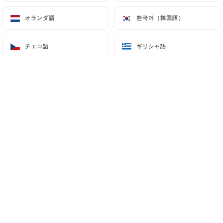
オランダ語
オランダ語
한국어（韓国語）
한국어（韓国語）
Francoise H.の評価
F
5/5
チェコ語
チェコ語
ギリシャ語
ギリシャ語
12/06/2026
•
07:10
Roy N.の評価
R
5/5
31/05/2026
•
12:57
Sulyann B.の評価
S
5/5
19/05/2026
•
07:29
Théa A.の評価
T
3/5